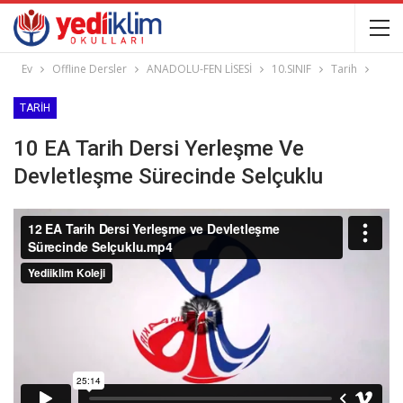
Ev
Offline Dersler
ANADOLU-FEN LİSESİ
10.SINIF
Tarih
TARIH
10 EA Tarih Dersi Yerleşme Ve
Devletleşme Sürecinde Selçuklu