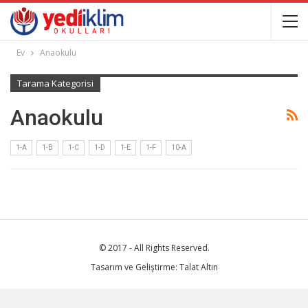
Ev
Anaokulu
Tarama Kategorisi
Anaokulu
1-A
1-B
1-C
1-D
1-E
1-F
10-A
© 2017 - All Rights Reserved.
Tasarım ve Geliştirme: Talat Altın