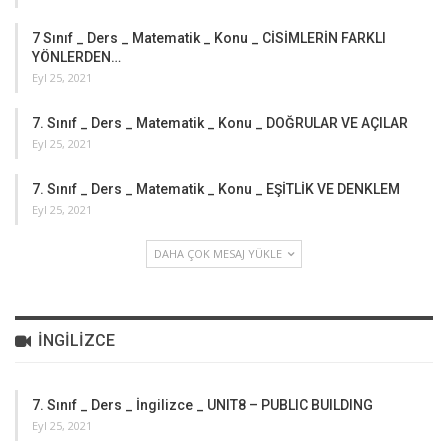
7 Sınıf _ Ders _ Matematik _ Konu _ CİSİMLERİN FARKLI
YÖNLERDEN…
Eyl 25, 2021
7. Sınıf _ Ders _ Matematik _ Konu _ DOĞRULAR VE AÇILAR
Eyl 25, 2021
7. Sınıf _ Ders _ Matematik _ Konu _ EŞİTLİK VE DENKLEM
Eyl 25, 2021
DAHA ÇOK MESAJ YÜKLE
İNGILIZCE
7. Sınıf _ Ders _ İngilizce _ UNIT8 – PUBLIC BUILDING
Eyl 25, 2021