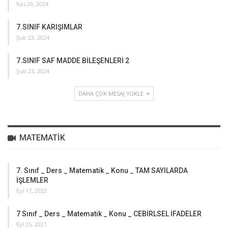
Kas 29, 2024
7.SINIF KARIŞIMLAR
Şub 23, 2024
7.SINIF SAF MADDE BİLEŞENLERİ 2
Şub 23, 2024
DAHA ÇOK MESAJ YÜKLE
MATEMATIK
7. Sınıf _ Ders _ Matematik _ Konu _ TAM SAYILARDA
İŞLEMLER
Eyl 17, 2022
7 Sınıf _ Ders _ Matematik _ Konu _ CEBİRLSEL İFADELER
Eyl 25, 2021