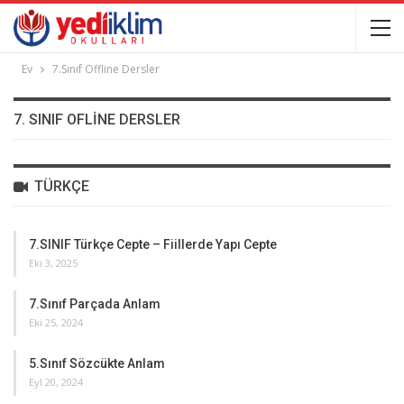
Ev
7.Sınıf Offline Dersler
7. SINIF OFLINE DERSLER
TÜRKÇE
7.SINIF Türkçe Cepte – Fiillerde Yapı Cepte
Eki 3, 2025
7.Sınıf Parçada Anlam
Eki 25, 2024
5.Sınıf Sözcükte Anlam
Eyl 20, 2024