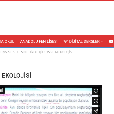
TA OKUL
ANADOLU FEN LISESI
DIJITAL DERSLER
Biyoloji
10.SINIF BİYOLOJİ EKOSİSTEM EKOLOJİSİ
 EKOLOJİSİ