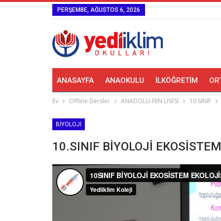
PERŞEMBE, AĞUSTOS 6, 2026
ANASAYFA
ANAOKULU
İLKÖĞRETIM
OR
Ev
Offline Dersler
ANADOLU-FEN LİSESİ
10.SINIF
BIYOLOJI
10.SINIF BİYOLOJİ EKOSİSTEM