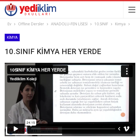
Ev
Offline Dersler
ANADOLU-FEN LİSESİ
10.SINIF
Kimya
KIMYA
10.SINIF KİMYA HER YERDE