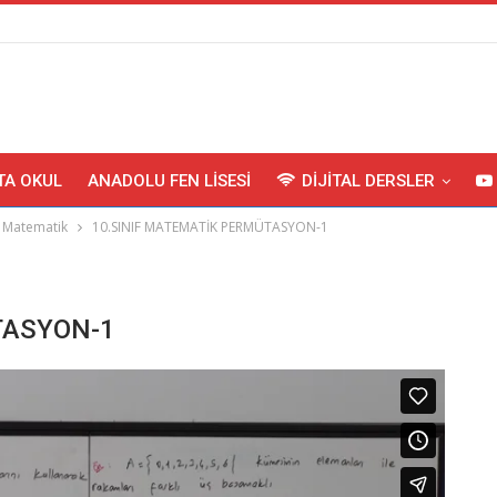
TA OKUL
ANADOLU FEN LISESI
DIJITAL DERSLER
Matematik
10.SINIF MATEMATİK PERMÜTASYON-1
TASYON-1