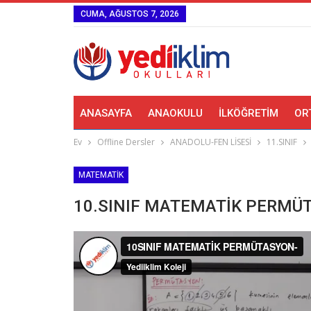
CUMA, AĞUSTOS 7, 2026
ANASAYFA
ANAOKULU
İLKÖĞRETIM
OR
Ev
Offline Dersler
ANADOLU-FEN LİSESİ
11.SINIF
MATEMATIK
10.SINIF MATEMATİK PERMÜ