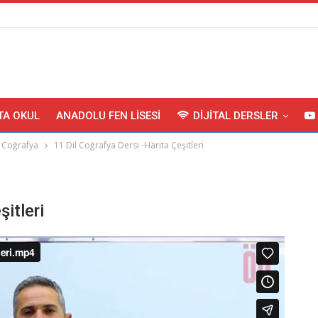
TA OKUL
ANADOLU FEN LISESI
DIJITAL DERSLER
Coğrafya
11 Dil Coğrafya Dersi -Harita Çeşitleri
itleri