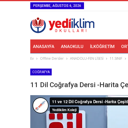
PERŞEMBE, AĞUSTOS 6, 2026
ANASAYFA
ANAOKULU
İLKÖĞRETIM
OR
Ev
Offline Dersler
ANADOLU-FEN LİSESİ
11.SINIF
COĞRAFYA
11 Dil Coğrafya Dersi -Harita Çeş