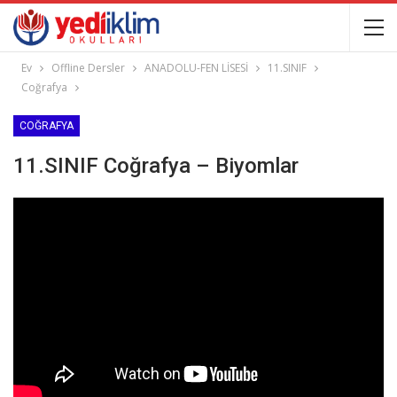
Ev
Offline Dersler
ANADOLU-FEN LİSESİ
11.SINIF
Coğrafya
COĞRAFYA
11.SINIF Coğrafya – Biyomlar