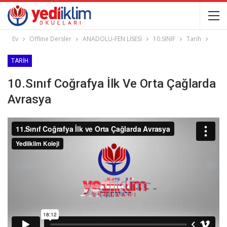
Ev
Offline Dersler
ANADOLU-FEN LİSESİ
10.SINIF
Tarih
TARIH
10.Sınıf Coğrafya İlk Ve Orta Çağlarda
Avrasya