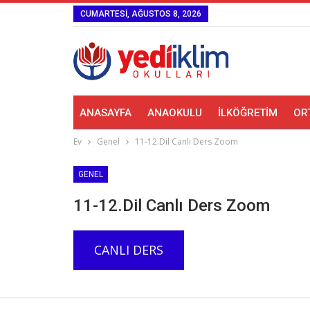
CUMARTESI, AĞUSTOS 8, 2026
ANASAYFA
ANAOKULU
İLKÖĞRETIM
OR
Ev
Genel
11-12.Dil Canlı Ders Zoom
GENEL
11-12.Dil Canlı Ders Zoom
CANLI DERS