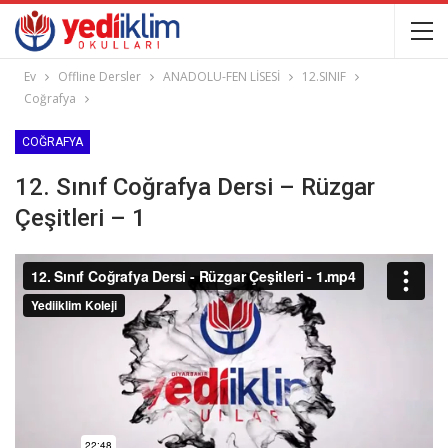
Ev
Offline Dersler
ANADOLU-FEN LİSESİ
12.SINIF
Coğrafya
COĞRAFYA
12. Sınıf Coğrafya Dersi – Rüzgar
Çeşitleri – 1