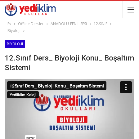
Ev
Offline Dersler
ANADOLU-FEN LİSESİ
12.SINIF
Biyoloji
BIYOLOJI
12.Sınıf Ders_ Biyoloji Konu_ Boşaltım
Sistemi