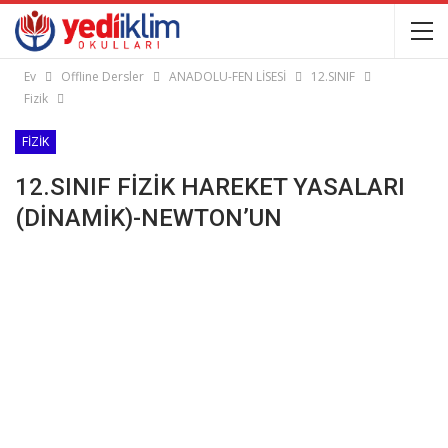
Ev
Offline Dersler
ANADOLU-FEN LİSESİ
12.SINIF
Fizik
FIZIK
12.SINIF FİZİK HAREKET YASALARI
(DİNAMİK)-NEWTON’UN