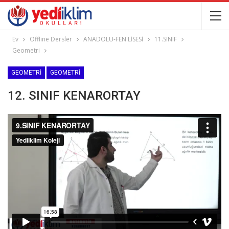
Ev
Offline Dersler
ANADOLU-FEN LİSESİ
11.SINIF
Geometri
GEOMETRI
GEOMETRI
12. SINIF KENARORTAY