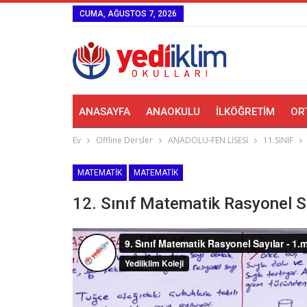
CUMA, AĞUSTOS 7, 2026
ANASAYFA
ANAOKULU
İLKÖĞRETIM
OR
Ev
Offline Dersler
ANADOLU-FEN LİSESİ
11.SINIF
MATEMATIK
MATEMATIK
12. Sınıf Matematik Rasyonel S