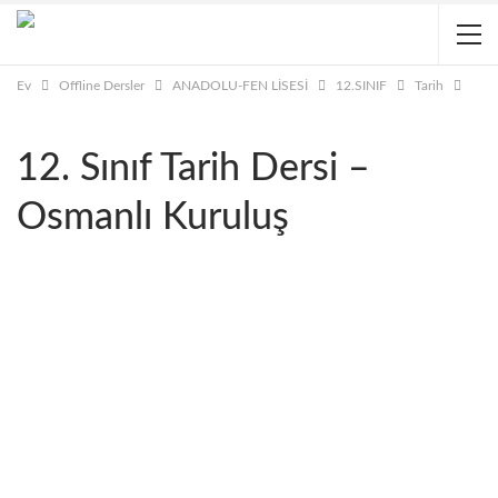
Ev
Offline Dersler
ANADOLU-FEN LİSESİ
12.SINIF
Tarih
12. Sınıf Tarih Dersi –
Osmanlı Kuruluş