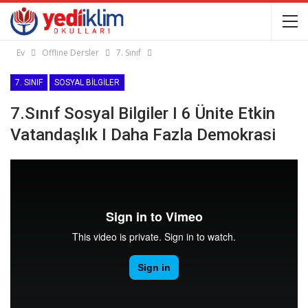
Ev
Offline Dersler
7. Sınıf
7. SINIF
SOSYAL BILGILER
7.Sınıf Sosyal Bilgiler I 6 Ünite Etkin
Vatandaşlık I Daha Fazla Demokrasi