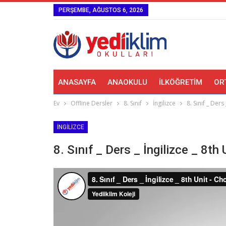
PERŞEMBE, AĞUSTOS 6, 2026
ANASAYFA
ANAOKULU
İLKÖĞRETIM
OR
Ev
Offline Dersler
8. Sınıf
İngilizce
8. Sınıf _ Ders
İNGILIZCE
8. Sınıf _ Ders _ İngilizce _ 8th