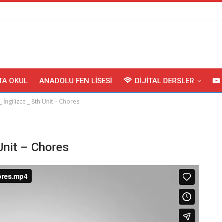
TA OKUL
ANADOLU FEN LISESI
DIJITAL DERSLER
 _ İngilizce _ 8th Unit – Chores
 Unit – Chores