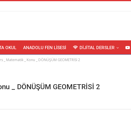
TA OKUL
ANADOLU FEN LISESI
DIJITAL DERSLER
 Ders _ Matematik _ Konu _ DÖNÜŞÜM GEOMETRİSİ 2
_ Konu _ DÖNÜŞÜM GEOMETRİSİ 2