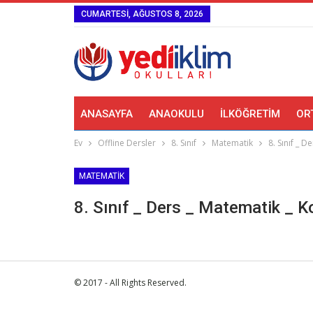
CUMARTESI, AĞUSTOS 8, 2026
ANASAYFA
ANAOKULU
İLKÖĞRETIM
OR
Ev
Offline Dersler
8. Sınıf
Matematik
8. Sınıf _
MATEMATIK
8. Sınıf _ Ders _ Matematik 
© 2017 - All Rights Reserved.