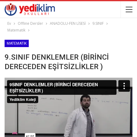
Ev
Offline Dersler
ANADOLU-FEN LİSESİ
9.SINIF
Matematik
MATEMATIK
9.SINIF DENKLEMLER (BİRİNCİ
DERECEDEN EŞİTSİZLİKLER )