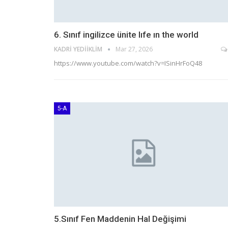
6. Sınıf ingilizce ünite lıfe ın the world
KADRI YEDIIKLIM
Mar 27, 2026
https://www.youtube.com/watch?v=ISinHrFoQ48
5-A
5.Sınıf Fen Maddenin Hal Değişimi