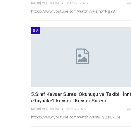
KADRI YEDIIKLIM
Mar 27, 2026
https://www.youtube.com/watch?v=Jejn51NgjY8
5-A
5.Sınıf Kevser Suresi Okunuşu ve Takibi I İnn
e’taynâke’l-kevser I Kevser Suresi…
KADRI YEDIIKLIM
Mar 6, 2026
https://www.youtube.com/watch?v=NWFyQsj67BM