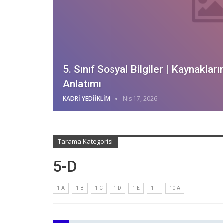
5. Sınıf Sosyal Bilgiler | Kaynaklar
Anlatımı
KADRI YEDIIKLIM
Nis 17, 2026
Tarama Kategorisi
5-D
1-A
1-B
1-C
1-D
1-E
1-F
10-A