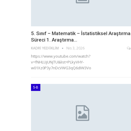
5. Sınıf – Matematik – İstatistiksel Araştırma
Süreci 1. Araştırma…
KADRI YEDIIKLIM
Nis 3, 2026
https://www.youtube.com/watch?
v=fNHLUjUNjTU&list=PLkyVHY-
w01Xz0P3y7nDcVWG3qQ6dIW3Vo
5-B