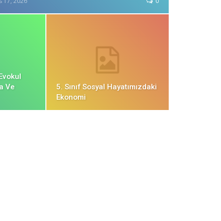
s 17, 2026
0
 Evokul
a Ve
5. Sınıf Sosyal Hayatımızdaki
Ekonomi