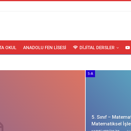
TA OKUL
ANADOLU FEN LISESI
DIJITAL DERSLER
5-A
5. Sınıf – Matema
Matematiksel İşl