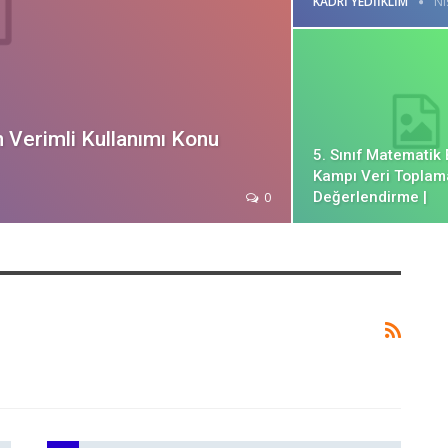
KADRI YEDIIKLIM
Ni
ın Verimli Kullanımı Konu
5. Sınıf Matematik
Kampı Veri Toplam
Değerlendirme |
0