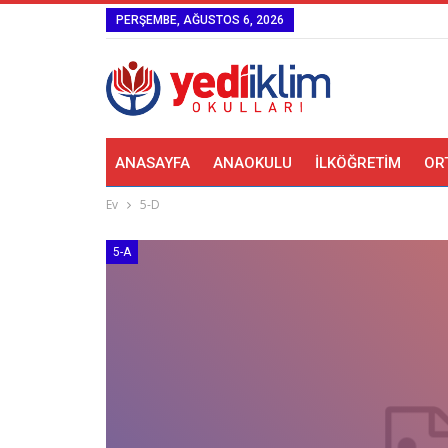
PERŞEMBE, AĞUSTOS 6, 2026
ANASAYFA
ANAOKULU
İLKÖĞRETIM
OR
Ev
5-D
5-A