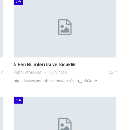
5-A
5 Fen Bilimleri Isı ve Sıcaklık
0
KADRI YEDIIKLIM
Nis 3, 2026
0
https://www.youtube.com/watch?v=h__uSGcittA
5-A