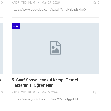
0
KADRI YEDIIKLIM
Mar 27, 2026
0
https://www.youtube.com/watch?v=dHYLhdskkA0
5-A
â
5. Sınıf Sosyal evokul Kampı Temel
Haklarımızı Öğrenelim |
0
KADRI YEDIIKLIM
Mar 6, 2026
0
https://www.youtube.com/live/CMP21jgwUkI