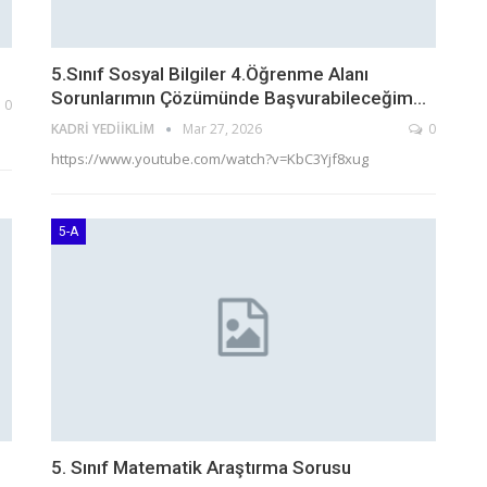
5.Sınıf Sosyal Bilgiler 4.Öğrenme Alanı
Sorunlarımın Çözümünde Başvurabileceğim…
0
KADRI YEDIIKLIM
Mar 27, 2026
0
https://www.youtube.com/watch?v=KbC3Yjf8xug
5-A
5. Sınıf Matematik Araştırma Sorusu