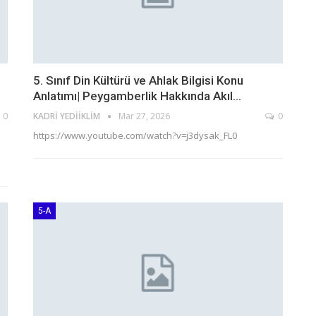
5. Sınıf Din Kültürü ve Ahlak Bilgisi Konu
Anlatımı| Peygamberlik Hakkında Akıl…
0
KADRI YEDIIKLIM
Mar 27, 2026
0
https://www.youtube.com/watch?v=j3dysak_FL0
5-A