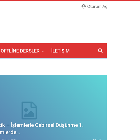
Oturum Aç
OFFLINE DERSLER
İLETIŞIM
tik – İşlemlerle Cebirsel Düşünme 1.
emlerde…