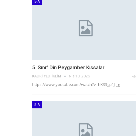
5-A
5. Sınıf Din Peygamber Kıssaları
KADRI YEDIIKLIM
Nis 10, 2026
https://www.youtube.com/watch?v=hK33gp1J-_g
5-A