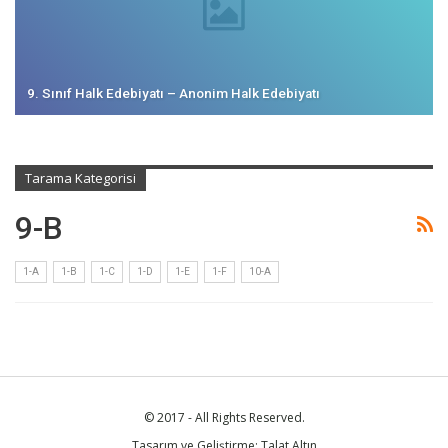
9. Sınıf Halk Edebiyatı – Anonim Halk Edebiyatı
Tarama Kategorisi
9-B
1-A
1-B
1-C
1-D
1-E
1-F
10-A
© 2017 - All Rights Reserved.
Tasarım ve Geliştirme: Talat Altın