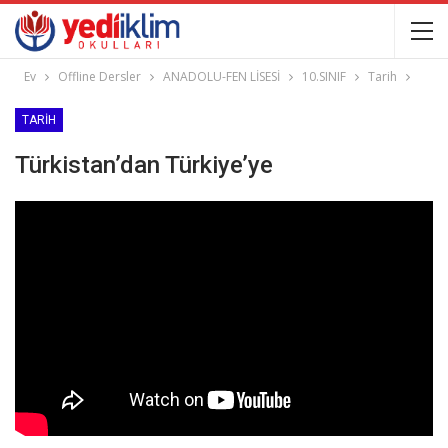
Ev
Offline Dersler
ANADOLU-FEN LİSESİ
10.SINIF
Tarih
TARIH
Türkistan’dan Türkiye’ye