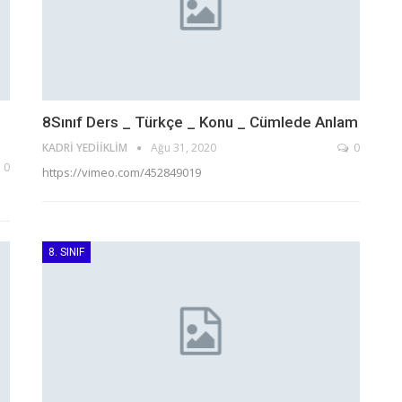
8Sınıf Ders _ Türkçe _ Konu _ Cümlede Anlam
KADRI YEDIIKLIM
Ağu 31, 2020
0
0
https://vimeo.com/452849019
8. SINIF