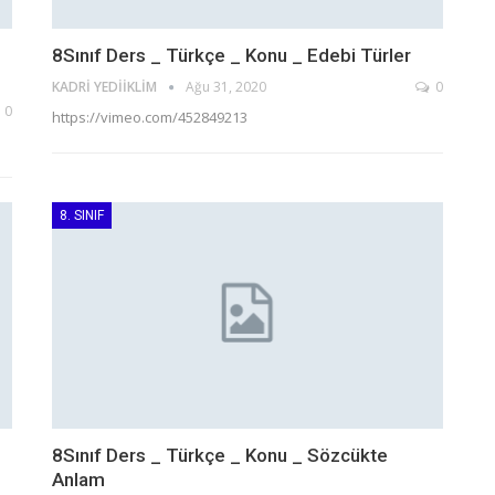
8Sınıf Ders _ Türkçe _ Konu _ Edebi Türler
KADRI YEDIIKLIM
Ağu 31, 2020
0
0
https://vimeo.com/452849213
8. SINIF
8Sınıf Ders _ Türkçe _ Konu _ Sözcükte
Anlam