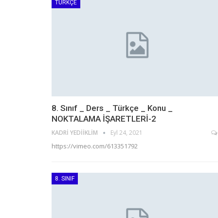
TÜRKÇE
8. Sınıf _ Ders _ Türkçe _ Konu _
NOKTALAMA İŞARETLERİ-2
KADRI YEDIIKLIM
Eyl 24, 2021
https://vimeo.com/613351792
8. SINIF