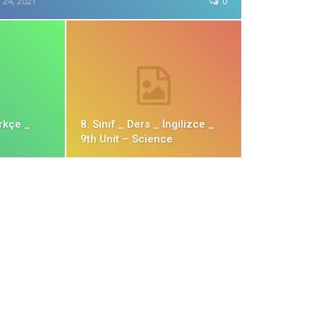
l 24, 2021
0
ürkçe _
8. Sınıf _ Ders _ İngilizce _
9th Unit – Science