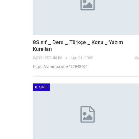
8Sınıf _ Ders _ Türkçe _ Konu _ Yazım
Kuralları
KADRI YEDIIKLIM
Ağu 31, 2020
https://vimeo.com/452848951
8. SINIF