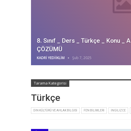
8. Sınıf _ Ders _ Türkçe _ Konu
ÇÖZÜMÜ
KADRI YEDIIKLIM
Şub 7, 2025
Tarama Kategorisi
Türkçe
DIN KÜLTÜRÜ VE AHLAK BILGISI
FEN BILIMLERI
İNGILIZCE