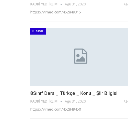
KADRI YEDIIKLIM
Ağu 31, 2020
https://vimeo.com/452849315
8. SINIF
8Sınıf Ders _ Türkçe _ Konu _ Şiir Bilgisi
KADRI YEDIIKLIM
Ağu 31, 2020
https://vimeo.com/452849450