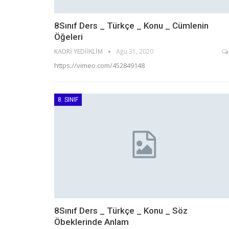
8Sınıf Ders _ Türkçe _ Konu _ Cümlenin
Öğeleri
KADRI YEDIIKLIM
Ağu 31, 2020
https://vimeo.com/452849148
8. SINIF
8Sınıf Ders _ Türkçe _ Konu _ Söz
Öbeklerinde Anlam