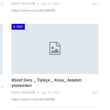
0
KADRI YEDIIKLIM
Ağu 31, 2020
0
https://vimeo.com/452849360
8. SINIF
8Sınıf Ders _ Türkçe _ Konu_ Anlatım
yöntemleri
0
KADRI YEDIIKLIM
Ağu 31, 2020
0
https://vimeo.com/452849480