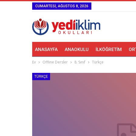
CUMARTESI, AĞUSTOS 8, 2026
ANASAYFA
ANAOKULU
İLKÖĞRETIM
OR
Ev
Offline Dersler
8. Sınıf
Türkçe
TÜRKÇE