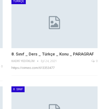
TÜRKÇE
8. Sınıf _ Ders _ Türkçe _ Konu _ PARAGRAF
KADRI YEDIIKLIM
Eyl 24, 2021
0
0
https://vimeo.com/613353477
8. SINIF