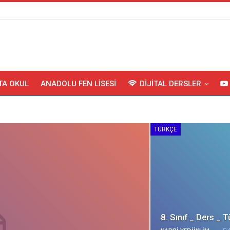
TA OKUL
ANADOLU FEN LISESI
DIJITAL DERSLER
TÜRKÇE
8. Sınıf _ Ders _