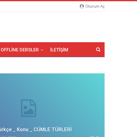
Oturum Aç
OFFLINE DERSLER
İLETIŞIM
 Türkçe _ Konu _ CÜMLE TÜRLERİ