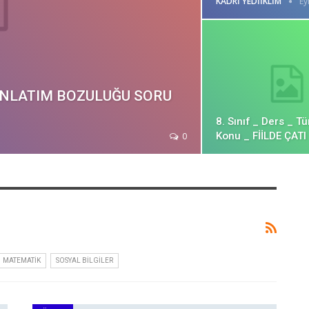
KADRI YEDIIKLIM
Ey
 _ ANLATIM BOZULUĞU SORU
8. Sınıf _ Ders _ T
Konu _ FİİLDE ÇATI
0
MATEMATIK
SOSYAL BILGILER